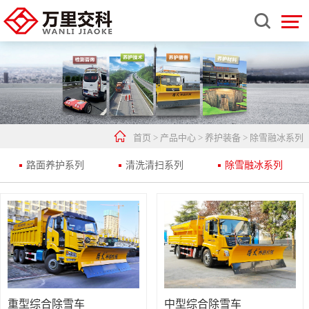


首页
>
产品中心
>
养护装备
>
除雪融冰系列
路面养护系列
清洗清扫系列
除雪融冰系列
重型综合除雪车
中型综合除雪车