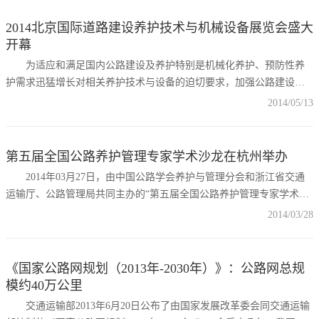
2014北京国际道路建设养护技术与机械设备展览会盛大
开幕
为适应和满足国内公路建设及养护特别是机械化养护、预防性养
护需求迅猛增长对相关养护技术与设备的迫切要求，加强公路建设和
养护管理部门、施工企业与筑养路机械制造企业间的技术交流、信息
2014/05/13
沟通，提高公路建养水平，“2014北京国际道路建设养护技术与机械设
备展览会”（以下简称“筑养路机械展”）于2014年5月13日-15日在北京
展览馆举办。
第五届全国公路养护管理专家学术沙龙在杭州举办
2014年03月27日，由中国公路学会养护与管理分会和浙江省交通
运输厅、公路管理局共同主办的“第五届全国公路养护管理专家学术沙
龙”在杭州召开。此次沙龙以创新为前提，以解决实际问题为目的，来
2014/03/28
自全国各地的道路养护专家们畅所欲言，各抒己见，通过讨论、辩
论、争论，充分、切实地探讨了沥青路面再生技术的新理念、新方
法、新材料，为推进公路养护科学发展献计献策。 本次会议分别
《国家公路网规划（2013年-2030年）》：公路网总规
模约40万公里
交通运输部2013年6月20日公布了由国家发展改革委会同交通运输