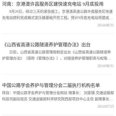
响，各种公路病害逐步显现，公路养护困难增多，投入增大。为提
河南：京港澳许昌服务区建快速充电站 9月底投用
8月26日，经过三天的紧张施工，京港澳高速公路许昌服务区快速
充电站顺利完成箱式变压器基础开挖工程。预计9月底充电站将建成投
运。 该快充站，位于京港澳高速公路长葛南席镇北部。据了解，
2014/08/31
京港澳高速河南段将建设26座快速充电站，预计2015年，高速全线建
成智能充电服务区。 ( 来源: 中国公路网 )
《山西省高速公路隧道养护管理办法》出台
日前，山西省高速公路管理局制定出台《山西省高速公路隧道养
护管理办法》（简称《管理办法》），对隧道养护管理职责与权限、
养护技术依据与要求、责任追究等方面进行了明确规定。 《管理
2014/08/31
办法》明确了各级高速公路管理部门的隧道养护管理职责和权限。省
高管局履行行业管理职能，负责对全省高速公路隧道养护管理工作进
行指导、服务和监督检查，负行业监管责任；各高速公路运营管理单
中国公路学会养护与管理分会二届执行机构名单
位作为高速公路隧道养护管理工作
转自：中国公路学会养护与管理分会网站 理事长： 刘家镇 交通运输部
科技司副巡视员 交通运输部科学研究院西部项目中心主任 副理事长：
范正金 山东省交通运输厅党组副书记 副厅长 李良福 浙江省交通运输
2014/07/25
厅党组成员 副厅长 浙江省公路管理局党委书记 局