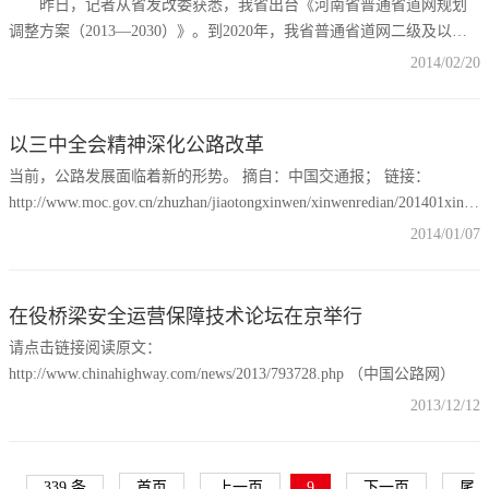
昨日，记者从省发改委获悉，我省出台《河南省普通省道网规划
调整方案（2013—2030）》。到2020年，我省普通省道网二级及以上
公路比例将达到80%以上。 为进一步完善我省普通省道网，满足
2014/02/20
中原经济区新型工业化、城镇化、农业现代化协调发展的需要，经省
政府研究批准，近日省发展改革委联合省交通运输厅正式发布《河南
省普通省道网规划调整方案（2013—2030）》。根据《规
以三中全会精神深化公路改革
当前，公路发展面临着新的形势。 摘自：中国交通报； 链接：
http://www.moc.gov.cn/zhuzhan/jiaotongxinwen/xinwenredian/201401xinw
一是公路发展的主要矛盾已经从过去公路基础设施总体供给能力
2014/01/07
不足转向服务能力与群众多元化出行需求不相适应的新矛盾；二是
在役桥梁安全运营保障技术论坛在京举行
请点击链接阅读原文：
http://www.chinahighway.com/news/2013/793728.php （中国公路网）
2013/12/12
339 条
首页
上一页
9
下一页
尾