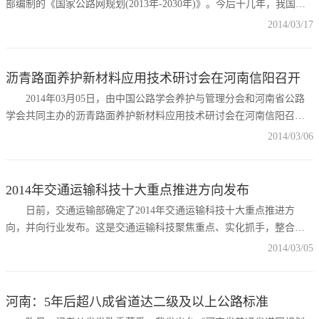
部编制的《国家公路网规划(2013年-2030年)》。今后十几年，我国将
投入4.7万亿元，到2030年建成总规模约40万公里的国家公路网。全国
2014/03/17
所有县级及以上行政区将都有普通国道覆盖，国家高速公路连接所有
地级行政中心及城镇人口超过20万的中等及以上城市。据交通运输部
总规划师戴东昌介绍，总规模为40.1万公里国家公路网由普通国道和国
沥青路面养护新材料应用技术研讨会在河南信阳召开
家
2014年03月05日，由中国公路学会养护与管理分会和河南省公路
学会共同主办的沥青路面养护新材料应用技术研讨会在河南信阳召
开，本次研讨会的主题为“沥青路面养护新材料应用技术”。参加会议的
2014/03/06
有自河南、湖北等省公路局、地市公路局、部分市政单位的工程管理
人员、科研技术人员200余人。到会的专家专家围绕沥青路面养护新材
料、新技术进行了交流研讨。 河南省交通运输厅原副厅长、河
2014年交通运输科技十大重点推进方向发布
日前，交通运输部确定了2014年交通运输科技十大重点推进方
向，并向行业发布。这是交通运输科技聚焦重点、实化抓手，整合优
势力量、支撑引领“四个交通”发展的重大举措。 今年，围绕“四个
2014/03/05
交通”发展，部科技司确立了“沥青路面快速维修技术及装备”、“高效水
上溢油处置技术、材料及装备”、“
河南：5年后超八成省道达二级及以上公路标准