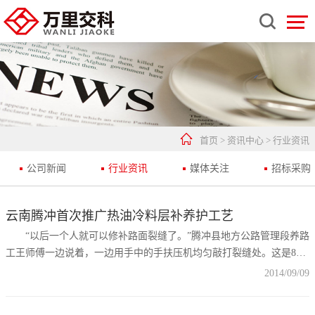


首页
>
资讯中心
>
行业资讯
公司新闻
行业资讯
媒体关注
招标采购
云南腾冲首次推广热油冷料层补养护工艺
“以后一个人就可以修补路面裂缝了。”腾冲县地方公路管理段养路
工王师傅一边说着，一边用手中的手扶压机均匀敲打裂缝处。这是8月
21日腾冲县交通运输举办的公路养护现场会上的一个场景。 目
2014/09/09
前，腾冲县交通运输局管养着的农村公路总计3355 公里，近年来，随
着公路使用年限增加,超限超载车辆上路行驶和各种自然灾害等因素影