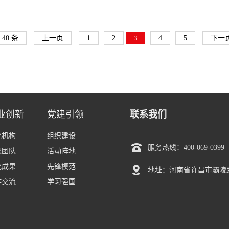
40 条
上一页
1
2
3
4
5
下一
业创新
党建引领
联系我们
究机构
组织建设

服务热线：400-069-0399
家团队
活动阵地
究成果
先锋模范

地址：河南省许昌市灞陵
作交流
学习强国